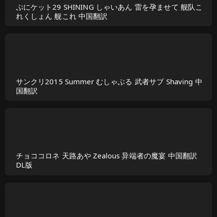
ぷにケット29 SHINING しゃいあん 雷を孕ませて 舰队こ
れくしょん 舰これ 中国翻訳
サンクリ2015 Summer むしゃぶる 武者サブ Shaving 中
国翻訳
チョココロネ 天路あや Zealous 异端者の魔宴 中国翻訳
DL版